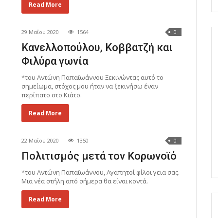
Read More
29 Μαΐου 2020
1564
0
Κανελλοπούλου, Κοββατζή και
Φιλύρα γωνία
*του Αντώνη Παπαϊωάννου Ξεκινώντας αυτό το
σημείωμα, στόχος μου ήταν να ξεκινήσω έναν
περίπατο στο Κιάτο.
Read More
22 Μαΐου 2020
1350
0
Πολιτισμός μετά τον Κορωνοϊό
*του Αντώνη Παπαϊωάννου, Αγαπητοί φίλοι γεια σας.
Μια νέα στήλη από σήμερα θα είναι κοντά.
Read More