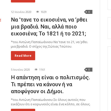
12 Ιουνίου 2020
1029
0
Να ’τανε το εικοσιένα, να ’ρθει
μια βραδιά. Ναι, αλλά ποιο
εικοσιένα; Το 1821 ή το 2021;
*του Αντώνη Παπαϊωάννου Να ’τανε το 21, να ’ρθει
μια βραδιά. Ο στίχος της Σώτιας Τσώτου.
Read More
5 Ιουνίου 2020
1161
0
Η απάντηση είναι ο πολιτισμός.
Τι πρέπει να κάνουν ή να
αποφύγουν οι Δήμοι.
*του Αντώνη Παπαϊωάννου Σε όλους αυτούς που
εικάζουν ότι ο κορωνοϊός είναι ένα κόλπο, σε όλους.