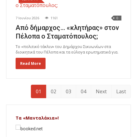
7 Ιουνίου 2026
1161
0
Από δήμαρχος… «κλητήρας» στον
Πέλοπα ο Σταματόπουλος;
Το «πολιτικό τάκλιν» του Δημάρχου Σικυωνίων στα
διοικητικά του Πέλοπα και τα εύλογα ερωτηματικά για.
Read More
01
02
03
04
Next
Last
Τα «Μανταλάκια»!