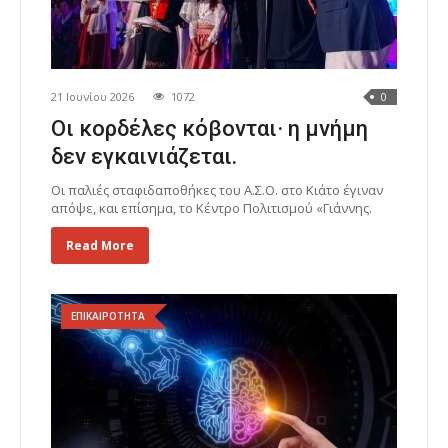
21 Ιουνίου 2026
1072
0
Οι κορδέλες κόβονται· η μνήμη
δεν εγκαινιάζεται.
Οι παλιές σταφιδαποθήκες του Α.Σ.Ο. στο Κιάτο έγιναν
απόψε, και επίσημα, το Κέντρο Πολιτισμού «Γιάννης.
Read More
ΕΠΙΚΑΙΡΟΤΗΤΑ