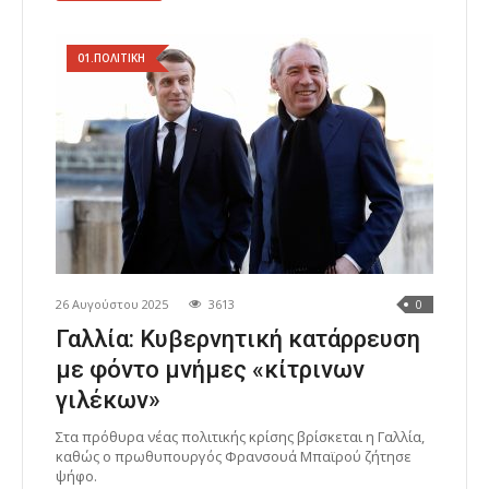
01.ΠΟΛΙΤΙΚΗ
26 Αυγούστου 2025
3613
0
Γαλλία: Κυβερνητική κατάρρευση
με φόντο μνήμες «κίτρινων
γιλέκων»
Στα πρόθυρα νέας πολιτικής κρίσης βρίσκεται η Γαλλία,
καθώς ο πρωθυπουργός Φρανσουά Μπαϊρού ζήτησε
ψήφο.