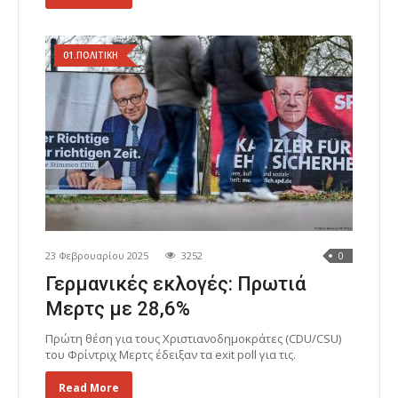
01.ΠΟΛΙΤΙΚΗ
23 Φεβρουαρίου 2025
3252
0
Γερμανικές εκλογές: Πρωτιά
Μερτς με 28,6%
Πρώτη θέση για τους Χριστιανοδημοκράτες (CDU/CSU)
του Φρίντριχ Μερτς έδειξαν τα exit poll για τις.
Read More