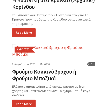
Η Βασιλική στο Κράνειο (Αρχαίας)
Κορίνθου
του Απόστολου Παπαφωτίου 1. Ιστορικά στοιχεία Το
Κράνειο ήταν προάστιο της Κορίνθου νοτιοανατολικά
της ρωμαϊκής.
Read More
ΚΑΒΑΤΖΕΣ
9 Αυγούστου 2021
6910
0
Φρούριο Κοκκινόβραχου ή
Φρούριο Μποζικά
Ελάχιστα απομεινάρια από αρχαίο κάστρο με ίχνη
χρήσης και κατά τον Μεσαίωνα.Το οχυρωματικό έργο
σώζεται.
Read More