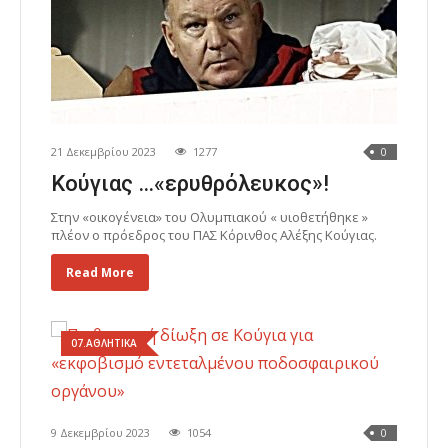
21 Δεκεμβρίου 2023
1277
0
Κούγιας …«ερυθρόλευκος»!
Στην «οικογένεια» του Ολυμπιακού « υιοθετήθηκε »
πλέον ο πρόεδρος του ΠΑΣ Κόρινθος Αλέξης Κούγιας.
Read More
07.ΑΘΛΗΤΙΚΑ
9 Δεκεμβρίου 2023
1054
0