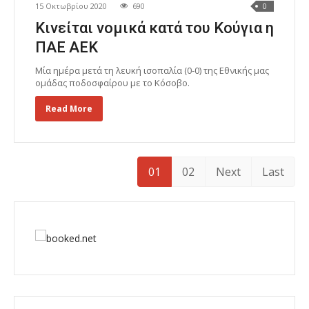
15 Οκτωβρίου 2020
690
0
Κινείται νομικά κατά του Κούγια η
ΠΑΕ ΑΕΚ
Μία ημέρα μετά τη λευκή ισοπαλία (0-0) της Εθνικής μας
ομάδας ποδοσφαίρου με το Κόσοβο.
Read More
01
02
Next
Last