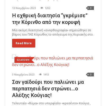
13 Νοεμβρίου 2023
1202
0
Η εχθρική διαιτησία “γκρέμισε”
την Κόρινθο από την κορυφή
Μία ακόμη διαιτητική «ανορθογραφία» σημειώθηκε σε
βάρος του ΠΑΣ Κόρινθος το απόγευμα της Κυριακής στο.
Read More
02.ΑΠΟΨΗ
3 Νοεμβρίου 2023
1413
0
Σαν γαϊδούρι που παλιώνει μα
περπατησιά δεν στρώνει…ο
Αλέξης Κούγιας!
Τελευταίο «θύμα» στο υπερφίαλο «κρεσέντο» Κούγια ,