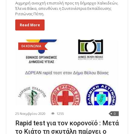
Αιχμηρή ανοιχτή επιστολή προς τη δήμαρχο Χαλκιδεών,
Έλενα Βάκα, απευθύνει η Συντονίστρια Εκπαίδευσης
Ριτσώνας Πέπη.
Read More
04.ΚΟΙΝΩΝΙΑ
25 Νοεμβρίου 2020
1255
0
Rapid test για τον κορονοϊό : Μετά
το Κιάτο τη σκυτάλη παίρνει ο