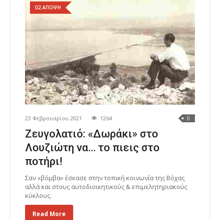
02.ΑΠΟΨΗ
23 Φεβρουαρίου 2021
1264
0
Ζευγολατιό: «Δωράκι» στο
Λουζιώτη να… το πιεις στο
ποτήρι!
Σαν «βόμβα» έσκασε στην τοπική κοινωνία της Βόχας
αλλά και στους αυτοδιοικητικούς & επιμελητηριακούς
κύκλους.
Read More