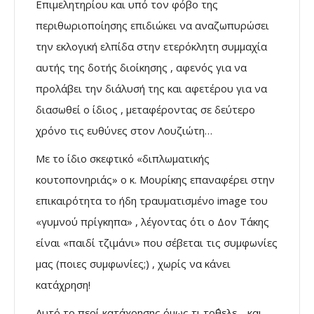
Επιμελητηρίου και υπό τον φόβο της
περιθωριοποίησης επιδιώκει να αναζωπυρώσει
την εκλογική ελπίδα στην ετερόκλητη συμμαχία
αυτής της δοτής διοίκησης , αφενός για να
προλάβει την διάλυσή της και αφετέρου για να
διασωθεί ο ίδιος , μεταφέροντας σε δεύτερο
χρόνο τις ευθύνες στον Λουζιώτη…
Με το ίδιο σκεφτικό «διπλωματικής
κουτοπονηριάς» ο κ. Μουρίκης επαναφέρει στην
επικαιρότητα το ήδη τραυματισμένο image του
«γυμνού πρίγκηπα» , λέγοντας ότι ο Δον Τάκης
είναι «παιδί τζιμάνι» που σέβεται τις συμφωνίες
μας (ποιες συμφωνίες;) , χωρίς να κάνει
κατάχρηση!
Αυτό το περί κατάχρησης όμως τι το΄θελε… και