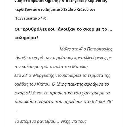
νίκη στο πρωτάθλημα της Α΄ κατηγορίας Κορινθίας,
κερδίζοντας στο Δημοτικό Στάδιο Κιάτου τον
Παννεμεατικό 4-0
Οι “ερυθρόλευκοι” άνοιξαν το σκορ με το …
καλημέρα !
Μόλις στο 4′ ο Πετρόπουλος
άνοιξε το χορό των τερμάτων,εκμεταλλευόμενος με
τον καλύτερο τρόπο ασίστ του Μπούκη.
Στο 28′ ο Μυργιώτης ντουμπλάρισε τα τέρματα της
Ο ίδιος παίκτης σφράγισε το
ομάδας του Κιάτου.
σκορ,αλλά και το προσωπικό του
χατ-τρικ με τα
δυο ακόμα τέρματα που σημείωσε στο 67′ και 78′
.
Το επόμενο ραντεβού… νίκης για τους