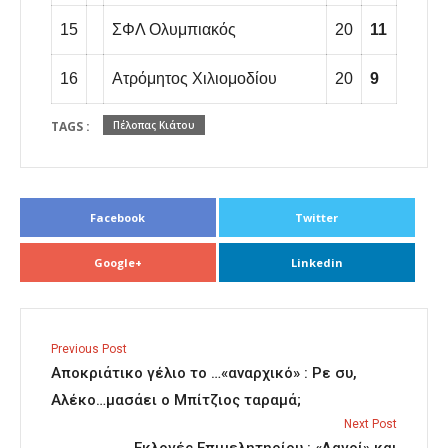
15
ΣΦΛ Ολυμπιακός
20
11
16
Ατρόμητος Χιλιομοδίου
20
9
TAGS :
Πέλοπας Κιάτου
Facebook
Twitter
Google+
Linkedin
Previous Post
Αποκριάτικο γέλιο το …«αναρχικό» : Ρε συ,
Αλέκο…μασάει ο Μπίτζιος ταραμά;
Next Post
Εκλογές Επιμελητηρίου : «Λαγοί» και