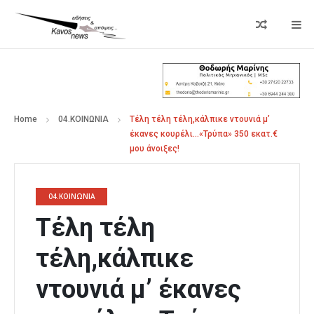
Home
04.ΚΟΙΝΩΝΙΑ
Τέλη τέλη τέλη,κάλπικε ντουνιά μ’
έκανες κουρέλι…«Τρύπα» 350 εκατ.€
μου άνοιξες!
04.ΚΟΙΝΩΝΙΑ
Τέλη τέλη
τέλη,κάλπικε
ντουνιά μ’ έκανες