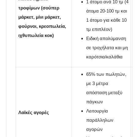
1 άτομο ανά 10 τμ (4
τροφίμων (σούπερ
άτομα 20-100 τμ και
μάρκετ, μίνι μάρκετ,
1 άτομο για κάθε 10
φούρνοι, κρεοπωλεία,
τμ επιπλέον)
ιχθυπωλεία κοκ)
Ειδική απολύμανση
σε τροχήλατα και μη
καρότσια/καλάθια
65% των πωλητών,
με 3 μέτρα
απόσταση μεταξύ
πάγκων
Λειτουργία
Λαϊκές αγορές
παράλληλων
αγορών