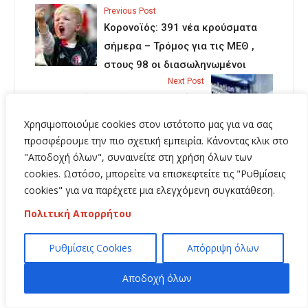
Previous Post
Κορονοϊός: 391 νέα κρούσματα
σήμερα – Τρόμος για τις ΜΕΘ ,
στους 98 οι διασωληνωμένοι
Next Post
Κορωνοϊός: 100 διασωληνωμένοι
– 306 νέα κρούσματα – 5 θάνατοι
Χρησιμοποιούμε cookies στον ιστότοπο μας για να σας
προσφέρουμε την πιο σχετική εμπειρία. Κάνοντας κλικ στο
"Αποδοχή όλων", συναινείτε στη χρήση όλων των
cookies. Ωστόσο, μπορείτε να επισκεφτείτε τις "Ρυθμίσεις
cookies" για να παρέχετε μια ελεγχόμενη συγκατάθεση.
Related Posts
Πολιτική Απορρήτου
Ρυθμίσεις Cookies
Απόρριψη όλων
Αποδοχή όλων