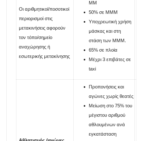
ΜΜ
Οι αριθμητικοί/ποσοτικοί
50% σε ΜΜΜ
περιορισμοί στις
Υποχρεωτική χρήση
μετακινήσεις αφορούν
μάσκας και στη
τον τόπο/σημείο
στάση των ΜΜΜ.
αναχώρησης ή
65% σε πλοία
εσωτερικής μετακίνησης
Μέχρι 3 επιβάτες σε
taxi
Προπονήσεις και
αγώνες χωρίς θεατές
Μείωση στο 75% του
μέγιστου αριθμού
αθλουμένων ανά
εγκατάσταση
Αθλητισμός (αγώνες,