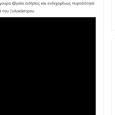
σίγουρα έβγαλε ειδήσεις και ενδεχομένως πυροδότησε
ά του Ξυλοκάστρου.