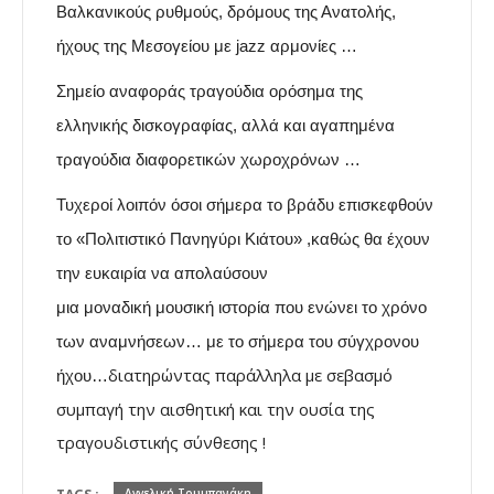
Βαλκανικούς ρυθμούς, δρόμους της Ανατολής,
ήχους της Μεσογείου με jazz αρμονίες …
Σημείο αναφοράς
τραγούδι
α ορόσημα της
ελληνικής δισκογραφίας,
αλλά και αγαπημένα
τραγούδια διαφορετικών χωροχρόνων …
Τυχεροί λοιπόν όσοι σήμερα το βράδυ επισκεφθούν
το «
Πολιτιστικό Πανηγύρι Κιάτου» ,καθώς θα έχουν
την ευκαιρία να απολαύσουν
μια
μοναδική μουσική ιστορία
που ενώνει το χρόνο
των αναμνήσεων… με το σήμερα του σύγχρονου
διατηρώντας παράλληλα με σεβασμό
ήχου…
συμπαγή την αισθητική και την ουσία της
τραγουδιστικής σύνθεσης !
Αγγελική Τουμπανάκη