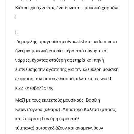
Κιάτου ,φτιάχνοντας ένα δυνατό …μουσικό χαρμάνι
!
Η
δημοφιλής
τραγουδίστρια/vocalist και performer
στ
ήνει μια μουσική ιστορία πέρα από σύνορα και
νόρμες, έχοντας
σταθερή αφετηρία και πηγή
έμπνευσης την αγάπη της για την ελεύθερη μουσική
έκφραση, τον αυτοσχεδιασμό, αλλά και τις world
jazz καταβολές της.
Μ
αζί με τους εκλεκτούς μουσικούς, Βασίλη
Κετεντζόγλου (κιθάρα) ,Απόστολο Καλτσά (μπάσο)
και Σωκράτη Γανιάρη (κρουστά/
τύμπανα)
αυτοσχεδιάζουν και αναμειγνύουν