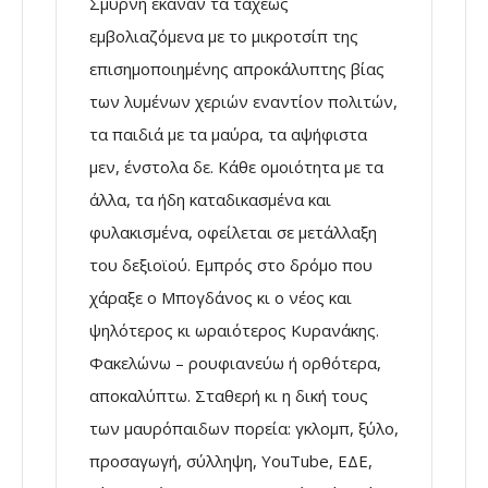
Σμύρνη έκαναν τα ταχέως
εμβολιαζόμενα με το μικροτσίπ της
επισημοποιημένης απροκάλυπτης βίας
των λυμένων χεριών εναντίον πολιτών,
τα παιδιά με τα μαύρα, τα αψήφιστα
μεν, ένστολα δε. Κάθε ομοιότητα με τα
άλλα, τα ήδη καταδικασμένα και
φυλακισμένα, οφείλεται σε μετάλλαξη
του δεξιοϊού. Εμπρός στο δρόμο που
χάραξε ο Μπογδάνος κι ο νέος και
ψηλότερος κι ωραιότερος Κυρανάκης.
Φακελώνω – ρουφιανεύω ή ορθότερα,
αποκαλύπτω. Σταθερή κι η δική τους
των μαυρόπαιδων πορεία: γκλομπ, ξύλο,
προσαγωγή, σύλληψη, YouTube, ΕΔΕ,