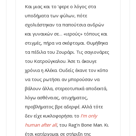
Και μιας και το ‘φερε ο λόγος στα
υποδήματα των φύλων, πότε
σχολιάστηκαν τα παπούτσια ανδρών
και γυναικών σε… «ιερούς» τόπους και
στιγμές, πήρα να σκέφτομαι. Θυμήθηκα
τα πέδιλα του Ζουράρι. Τις σαγιονάρες
του Κατρούγκαλου. Άσε τι άκουγε
χρόνια η Αλέκα. Ουδείς έκανε τον κόπο
να τους ρωτήσει αν μπορούσαν να
βάλουν άλλα, στερεοτυπικά αποδεκτά,
λόγω ασθένειας, ατυχήματος,
προβλήματος βρε αδερφέ. Αλλά τότε
δεν είχε κυκλοφορήσει το
I’m only
human after all
, του Rag’n Bone Man. Κι
έτσι κατέρχομαι σε στήριξη της