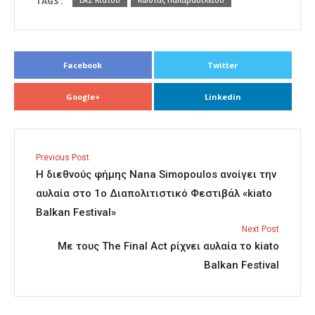
TAGS :
ΕΑΣ Κιάτου
Κώστας Παπαβασιλείου
Facebook
Twitter
Google+
Linkedin
Previous Post
Η διεθνούς φήμης Νana Simopoulos ανοίγει την
αυλαία στο 1o Διαπολιτιστικό Φεστιβάλ «kiato
Balkan Festival»
Next Post
Με τους The Final Act ρίχνει αυλαία το kiato
Balkan Festival