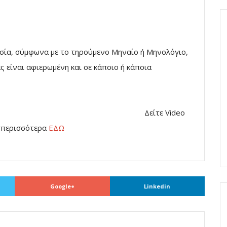
σία, σύμφωνα με το τηρούμενο Μηναίο ή Μηνολόγιο,
ς είναι αφιερωμένη και σε κάποιο ή κάποια
στατικά των Παθών.
 Video
ν.περισσότερα
ΕΔΩ
Google+
Linkedin