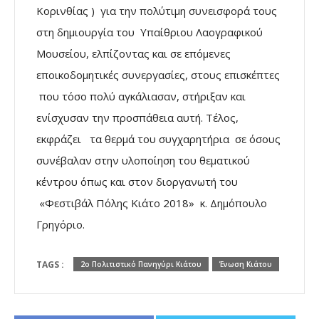
Κορινθίας ) για την πολύτιμη συνεισφορά τους
στη δημιουργία του Υπαίθριου Λαογραφικού
Μουσείου, ελπίζοντας και σε επόμενες
εποικοδομητικές συνεργασίες, στους επισκέπτες
που τόσο πολύ
αγκάλιασαν, στήριξαν και
ενίσχυσαν
την
προσπάθεια αυτή.
Τέλος,
εκφράζει
τα θερμά του συγχαρητήρια σε όσους
συνέβαλαν στην υλοποίηση του θεματικού
κέντρου όπως και στον διοργανωτή του
«Φεστιβάλ Πόλης Κιάτο 2018» κ. Δημόπουλο
Γρηγόριο
.
TAGS :
2ο Πολιτιστικό Πανηγύρι Κιάτου
Ένωση Κιάτου