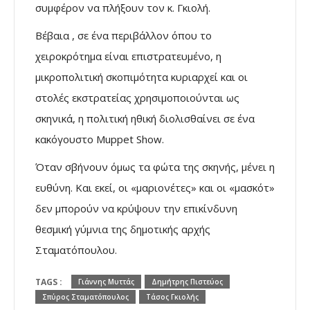
συμφέρον να πλήξουν τον κ. Γκιολή.
Βέβαια , σε ένα περιβάλλον όπου το
χειροκρότημα είναι επιστρατευμένο, η
μικροπολιτική σκοπιμότητα κυριαρχεί και οι
στολές εκστρατείας χρησιμοποιούνται ως
σκηνικά, η πολιτική ηθική διολισθαίνει σε ένα
κακόγουστο Muppet Show.
Όταν σβήνουν όμως τα φώτα της σκηνής, μένει η
ευθύνη. Και εκεί, οι «μαριονέτες» και οι «μασκότ»
δεν μπορούν να κρύψουν την επικίνδυνη
θεσμική γύμνια της δημοτικής αρχής
Σταματόπουλου.
TAGS :
Γιάννης Μυττάς
Δημήτρης Πιστεύος
Σπύρος Σταματόπουλος
Τάσος Γκιολής