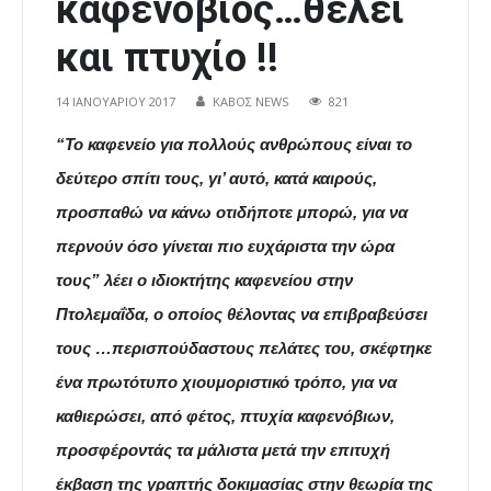
καφενόβιος…θέλει
και πτυχίο !!
14 ΙΑΝΟΥΑΡΊΟΥ 2017
ΚΑΒΟΣ NEWS
821
“Το καφενείο για πολλούς ανθρώπους είναι το
δεύτερο σπίτι τους, γι’ αυτό, κατά καιρούς,
προσπαθώ να κάνω οτιδήποτε μπορώ, για να
περνούν όσο γίνεται πιο ευχάριστα την ώρα
τους” λέει ο ιδιοκτήτης καφενείου στην
Πτολεμαΐδα, ο οποίος θέλοντας να επιβραβεύσει
τους …περισπούδαστους πελάτες του, σκέφτηκε
ένα πρωτότυπο χιουμοριστικό τρόπο, για να
καθιερώσει, από φέτος, πτυχία καφενόβιων,
προσφέροντάς τα μάλιστα μετά την επιτυχή
έκβαση της γραπτής δοκιμασίας στην θεωρία της