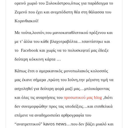
ορεινό χωριό του Ξυλοκάστρου,όπως για παράδειγμα το
Ζεμενό που έχει και ανεμπόδιστη θέα στη θάλασσα του
Κορινθιακού!
Με τούτα,λοιπόν,του μανιοκαταθλιπτικού πρόξενου και
με τ’ άλλα του κάθε βλαχοτραβόλτα…τσαντίστηκε και
το Facebook και χωρίς να το πολυσκεφτεί μας έδειξε
δεύτερη κόκκινη κάρτα …
Κάπως έτσι ο αμερικανικός μονοπωλιακός κολοσσός
μας έκανε σήμερα ,πρώτη του Ιούνη,την μέγιστη τιμή να
ασχοληθεί για δεύτερη φορά μαζί μας…μπλοκάροντας
και όλες τις αναρτήσεις του
προσωπικού μας blog
,διότι
δεν συνεμορφώθην προς τας υποδείξεις…και ετσιθελικά
επέμενε να αναδημοσιεύει αρθρογραφία του
kavos news
“ανατρεπτικού”
…που δεν βάζει μυαλό και