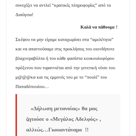
συνεχίζει να αντλεί “κρατικές πληροφορίες” από το
Διαύγεια!
…………………………………….
Καλά να πάθουμε !
Σκέψου να μην είχαμε καταχωρίσει στα “αμελέτητα”
και να απαντούσαμε στις προκλήσεις του οιονδήποτε
βλαχοτραβόλτα ή του
κάθε φασίστα κουκουλοφόρου
πρόξενου που τυραννιέται από
την γενετική νόσο του
μ@@@κα και τις εμμονές του με το “πουλί” του
Παπαδόπουλου…
«Δήλωση μετανοίας» θα μας
ζητούσε ο «Μεγάλος Αδελφός» ,
αλλιώς…Γκουαντάναμο !!