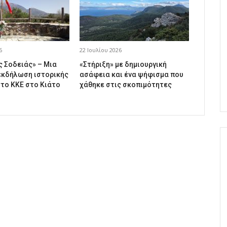
6
22 Ιουλίου 2026
ς Σοδειάς» – Μια
«Στήριξη» με δημιουργική
εκδήλωση ιστορικής
ασάφεια και ένα ψήφισμα που
 το ΚΚΕ στο Κιάτο
χάθηκε στις σκοπιμότητες