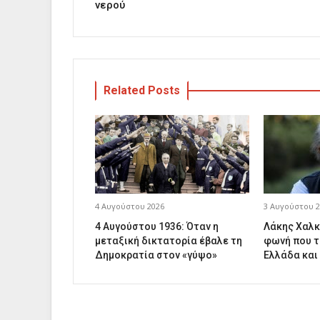
νερού
Related Posts
4 Αυγούστου 2026
3 Αυγούστου 2
4 Αυγούστου 1936: Όταν η
Λάκης Χαλκ
μεταξική δικτατορία έβαλε τη
φωνή που τ
Δημοκρατία στον «γύψο»
Ελλάδα και