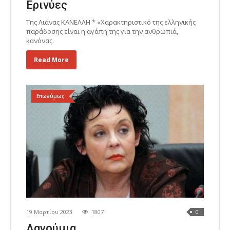
Ερινύες
Της Λιάνας ΚΑΝΕΛΛΗ * «Χαρακτηριστικό της ελληνικής
παράδοσης είναι η αγάπη της για την ανθρωπιά,
κανόνας.
Read More
Επωνύμως
19 Μαρτίου 2023
1807
0
Λαγούμια