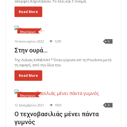
αδερφές Καρντάσιαν. Το λέει και τ’ όνομά.
Read More
Επωνύμως
16 Ιανουαρίου 2022
1239
0
Στην ουρά…
Της Λιάνας ΚΑΝΕΛΛΗ * Όταν γύρισα απ’ τη Ρουάντα μετά
τη σφαγή, από την ίδια την.
Read More
Επωνύμως
12 Δεκεμβρίου 2021
1003
0
Ο τεχνοβασιλιάς μένει πάντα
γυμνός