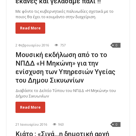
έκανες και γελάσαμε πάλι !!
Με φόντο τις κυβερνητικές παλινωδίες σχετικά με το
ποιος θα έχει το κουμάντο στην διαχείριση.
Read More
2 Φεβρουαρίου 2016
757
0
Μουσική εκδήλωση από το το
ΝΠΔΔ «Η Μηκώνη» για την
ενίσχυση των Υπηρεσιών Υγείας
του Δημου Σικυωνίων
Διαβάστε το Δελτίο Τύπου του ΝΠΔΔ «Η Μηκώνη» του
Δήμου Σικυωνίων
Read More
21 Ιανουαρίου 2016
963
0
Κιάτο : «Σιγά…η δημοτική αρχή