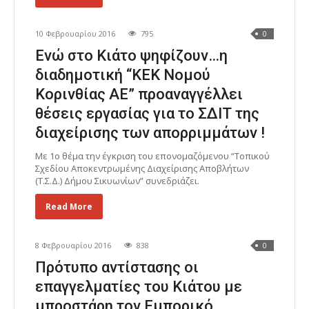
10 Φεβρουαρίου 2016
795
0
Ενώ στο Κιάτο ψηφίζουν…η
διαδημοτική “ΚΕΚ Νομού
Κορινθίας ΑΕ” προαναγγέλλει
θέσεις εργασίας για το ΣΔΙΤ της
διαχείρισης των απορριμμάτων !
Με 1ο θέμα την έγκριση του επονομαζόμενου “Τοπικού
Σχεδίου Αποκεντρωμένης Διαχείρισης Αποβλήτων
(Τ.Σ.Δ.) Δήμου Σικυωνίων” συνεδριάζει.
Read More
8 Φεβρουαρίου 2016
838
0
Πρότυπο αντίστασης οι
επαγγελματίες του Κιάτου με
μπροστάρη τον Εμπορικό