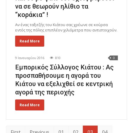
να σε θεωρούν ηλίθιο τα
“κοράκια” !
Αν ένας ταξιτζής του Κιάτου σας χρέωνε σε κούρσα
εντός της πόλης επιπλέον χιλιόμετρα που αντιστοιχούν.
Read More
9 Ιανουαρίου 2016
810
0
Εμπορικός Σύλλογος Κιάτου : Ας
προσπαθήσουμε η αγορά του
Κιάτου να εξελιχθεί σε κεντρική
αγορά της περιοχής
Read More
First
Previous
01
02
03
04