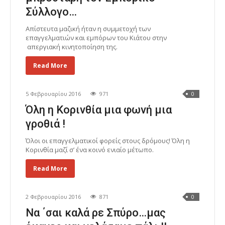
Σύλλογο…
Απίστευτα μαζική ήταν η συμμετοχή των
επαγγελματιών και εμπόρων του Κιάτου στην
απεργιακή κινητοποίηση της.
Read More
5 Φεβρουαρίου 2016
971
0
Όλη η Κορινθία μια φωνή μια
γροθιά !
Όλοι οι επαγγελματικοί φορείς στους δρόμους! Όλη η
Κορινθία μαζί σ’ ένα κοινό ενιαίο μέτωπο.
Read More
2 Φεβρουαρίου 2016
871
0
Να ΄σαι καλά ρε Σπύρο…μας