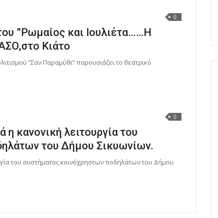
0
του ”Ρωμαίος και Ιουλιέτα……Η
ΑΣΟ,στο Κιάτο
λιτισμού ”Σαν Παραμύθι” παρουσιάζει το θεατρικό
0
ά η κανονική λειτουργία του
ηλάτων του Δήμου Σικυωνίων.
ουργία του συστήματος κοινόχρηστων ποδηλάτων του Δήμου