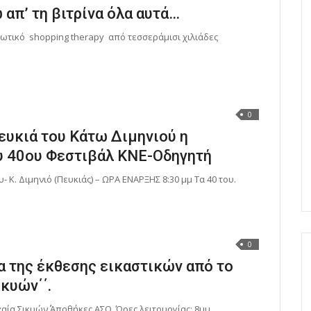
 απ’ τη βιτρίνα όλα αυτά…
τικό shopping therapy από τεσσεράμισι χιλιάδες
0
ευκιά του Κάτω Διμηνιού η
υ 40ου Φεστιβάλ ΚΝΕ-Οδηγητή
. Διμηνιό (Πευκιάς) – ΩΡΑ ΕΝΑΡΞΗΣ 8:30 μμ Τα 40 του.
0
α της έκθεσης εικαστικών από το
κυών΄΄.
ία Σικυών΄΄ Αποθήκες ΑΣΟ. Ώρες λειτουργίας: 8μμ.