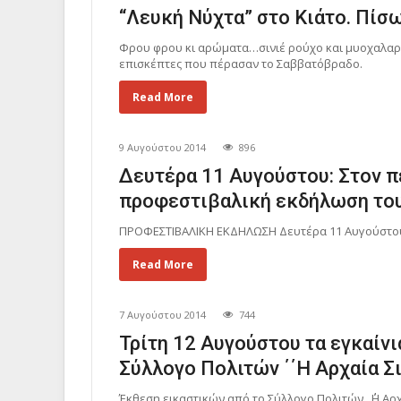
“Λευκή Νύχτα” στο Κιάτο. Πίσω
Φρου φρου κι αρώματα…σινιέ ρούχο και μυοχαλαρω
επισκέπτες που πέρασαν το Σαββατόβραδο.
Read More
9 Αυγούστου 2014
896
Δευτέρα 11 Αυγούστου: Στον π
προφεστιβαλική εκδήλωση το
ΠΡΟΦΕΣΤΙΒΑΛΙΚΗ ΕΚΔΗΛΩΣΗ Δευτέρα 11 Αυγούστου- Κ
Read More
7 Αυγούστου 2014
744
Τρίτη 12 Αυγούστου τα εγκαίνι
Σύλλογο Πολιτών ΄΄Η Αρχαία Σι
Έκθεση εικαστικών από το Σύλλογο Πολιτών ΄΄Η Αρχα