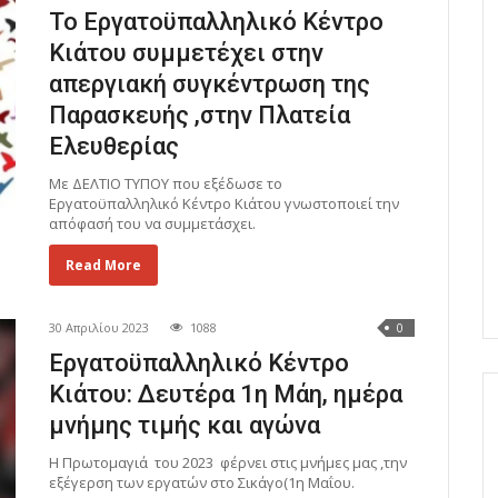
Το Εργατοϋπαλληλικό Κέντρο
Κιάτου συμμετέχει στην
απεργιακή συγκέντρωση της
Παρασκευής ,στην Πλατεία
Ελευθερίας
Με ΔΕΛΤΙΟ ΤΥΠΟΥ που εξέδωσε το
Εργατοϋπαλληλικό Κέντρο Κιάτου γνωστοποιεί την
απόφασή του να συμμετάσχει.
Read More
30 Απριλίου 2023
1088
0
Εργατοϋπαλληλικό Κέντρο
Κιάτου: Δευτέρα 1η Μάη, ημέρα
μνήμης τιμής και αγώνα
Η Πρωτομαγιά του 2023 φέρνει στις μνήμες μας ,την
εξέγερση των εργατών στο Σικάγο(1η Μαΐου.