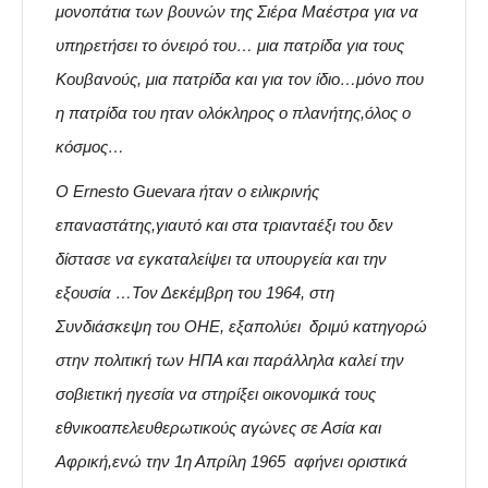
μονοπάτια των βουνών της Σιέρα Μαέστρα για να
υπηρετήσει το όνειρό του… μια πατρίδα για τους
Κουβανούς, μια πατρίδα και για τον ίδιο…μόνο που
η πατρίδα του ηταν ολόκληρος ο πλανήτης,όλος ο
κόσμος…
Ο Ernesto Guevara ήταν ο ειλικρινής
επαναστάτης,γιαυτό και στα τριανταέξι του δεν
δίστασε να εγκαταλείψει τα υπουργεία και την
εξουσία …Τον Δεκέμβρη του 1964, στη
Συνδιάσκεψη του ΟΗΕ, εξαπολύει δριμύ κατηγορώ
στην πολιτική των ΗΠΑ και παράλληλα καλεί την
σοβιετική ηγεσία να στηρίξει οικονομικά τους
εθνικοαπελευθερωτικούς αγώνες σε Ασία και
Αφρική,ενώ την 1η Απρίλη 1965 αφήνει οριστικά