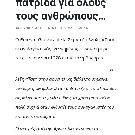
πατρίδα για όλους
τους ανθρώπους…
14 ΙΟΥΝΊΟΥ 2016
ΚΑΒΟΣ NEWS
541
Ο Ernesto Guevara de la Σέρνα ή αλλιώς «Τσε»
ηταν Αργεντινός, γεννημένος – σαν σήμερα –
στις 14 Ιουνίου 1928,στην πόλη Ροζάριο
Η
λέξη «Τσε» στην αργεντίνικη διάλεκτο σημαίνει
«φίλος» ή «Ε φίλε» .Στα κουβανέζικα, το «Τσε» δεν
σημαίνει τίποτα ,αλλα ο ίδιος το χρησιμοποιούσε
πολύ συχνά όταν φώναζε τους συναγωνιστές του
και του το κόλλησαν.
Ο γιατρός από την Αργεντίνη αλώνισε τα