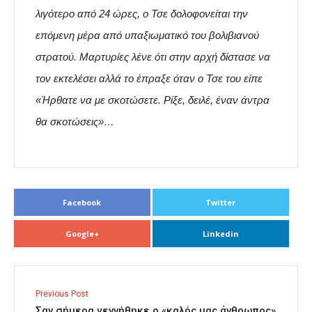
λιγότερο από 24 ώρες, ο Τσε δολοφονείται την
επόμενη μέρα από υπαξιωματικό του βολιβιανού
στρατού. Μαρτυρίες λένε ότι στην αρχή δίστασε να
τον εκτελέσει αλλά το έπραξε όταν ο Τσε του είπε
«Ήρθατε να με σκοτώσετε. Ρίξε, δειλέ, έναν άντρα
θα σκοτώσεις»…
Facebook
Twitter
Google+
Linkedin
Previous Post
Σαν σήμερα γεννήθηκε ο «καλός μας άνθρωπος»