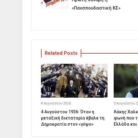
«Πανσπουδαστική ΚΣ»
Related Posts
4 Αυγούστου 2026
3 Αυγούστου 2
4 Αυγούστου 1936: Όταν η
Λάκης Χαλκ
μεταξική δικτατορία έβαλε τη
φωνή που τ
Δημοκρατία στον «γύψο»
Ελλάδα και