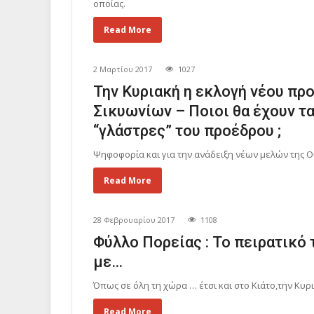
οποίας.
Read More
2 Μαρτίου 2017
1027
Την Κυριακή η εκλογή νέου πρ
Σικυωνίων – Ποιοι θα έχουν τα
“γλάστρες” του προέδρου ;
Ψηφοφορία και για την ανάδειξη νέων μελών της Ο
Read More
28 Φεβρουαρίου 2017
1108
Φύλλο Πορείας : Το πειρατικό 
με…
Όπως σε όλη τη χώρα … έτσι και στο Κιάτο,την Κυρ
Read More