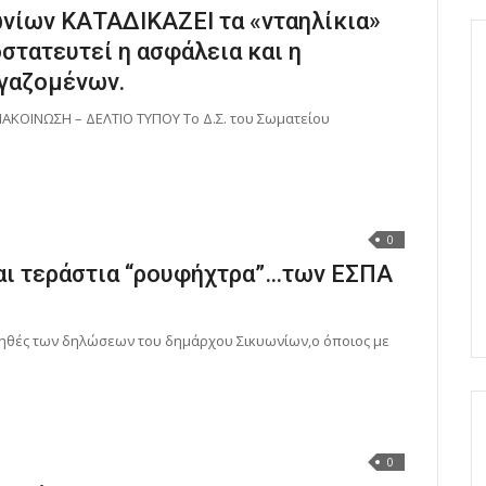
ωνίων ΚΑΤΑΔΙΚΑΖΕΙ τα «νταηλίκια»
οστατευτεί η ασφάλεια και η
ργαζομένων.
ΑΚΟΙΝΩΣΗ – ΔΕΛΤΙΟ ΤΥΠΟΥ Το Δ.Σ. του Σωματείου
0
ται τεράστια “ρουφήχτρα”…των ΕΣΠΑ
ληθές των δηλώσεων του δημάρχου Σικυωνίων,ο όποιος με
0