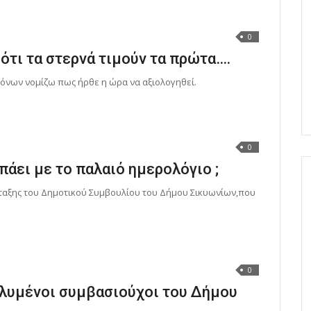
0
ότι τα στερνά τιμούν τα πρώτα….
ρόνων νομίζω πως ήρθε η ώρα να αξιολογηθεί.
0
πάει με το παλαιό ημερολόγιο ;
ταξης του Δημοτικού Συμβουλίου του Δήμου Σικυωνίων,που
0
ολυμένοι συμβασιούχοι του Δήμου