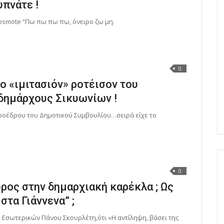
υπνάτε !
Cosmote “Πω πω πω πω, όνειρο ζω μη.
0
ο «ιμιτασιόν» ροτέισον του
δημάρχους Σικυωνίων !
ροέδρου του Δημοτικού Συμβουλίου…σειρά είχε το
0
ρος στην δημαρχιακή καρέκλα ; Ως
τα Γιάννενα” ;
Εσωτερικών Πάνου Σκουρλέτη,ότι «Η αντίληψη, βάσει της