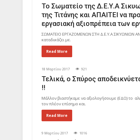
Το Σωματείο της Δ.Ε.Υ.Α Σικυ
της Τιτάνης και ΑΠΑΙΤΕΙ να πρ
εργασιακή αξιοπρέπεια των ε
ΣΩΜΑΤΕΙΟ ΕΡΓΑΖΟΜΕΝΩΝ ΣΤΗ Δ.Ε.Υ.Α ΣΙΚΥΩΝΙΩΝ ΑΝ
καταδικάζει με.
Read More
18 Μαρτίου 2017
921
Τελικά, ο Σπύρος αποδεικνύε
!!
Μάλλον βιαστήκαμε να αξιολογήσουμε (ΕΔΩ) το α
τον πλέον επίσημο και.
Read More
9 Μαρτίου 2017
1016