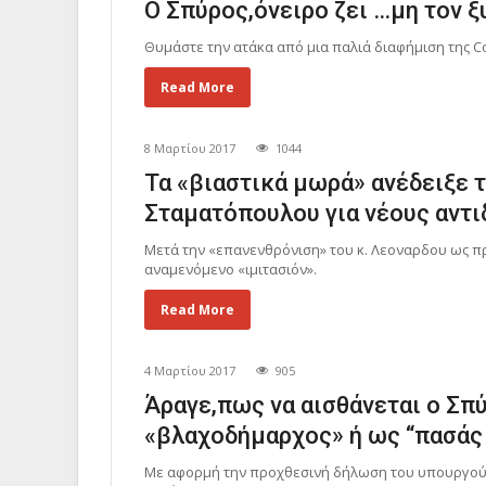
Ο Σπύρος,όνειρο ζει …μη τον ξ
Θυμάστε την ατάκα από μια παλιά διαφήμιση της 
Read More
8 Μαρτίου 2017
1044
Τα «βιαστικά μωρά» ανέδειξε τ
Σταματόπουλου για νέους αντι
Μετά την «επανενθρόνιση» του κ. Λεοναρδου ως π
αναμενόμενο «ιμιτασιόν».
Read More
4 Μαρτίου 2017
905
Άραγε,πως να αισθάνεται ο Σπύ
«βλαχοδήμαρχος» ή ως “πασάς σ
Με αφορμή την προχθεσινή δήλωση του υπουργού 