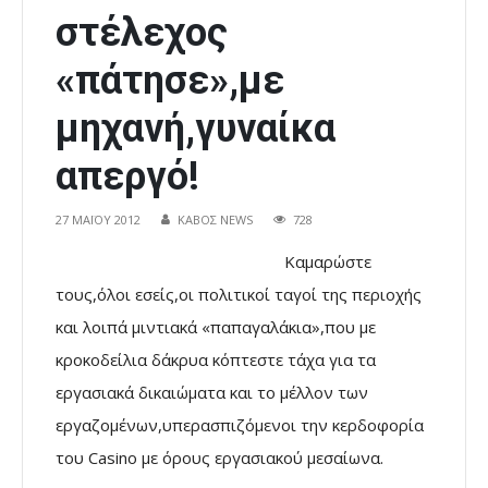
στέλεχος
«πάτησε»,με
μηχανή,γυναίκα
απεργό!
27 ΜΑΪ́ΟΥ 2012
ΚΑΒΟΣ NEWS
728
Καμαρώστε
τους,όλοι εσείς,οι πολιτικοί ταγοί της περιοχής
και λοιπά μιντιακά «παπαγαλάκια»,που με
κροκοδείλια δάκρυα κόπτεστε τάχα για τα
εργασιακά δικαιώματα και το μέλλον των
εργαζομένων,υπερασπιζόμενοι την κερδοφορία
του Casino με όρους εργασιακού μεσαίωνα.