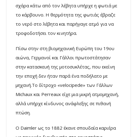
σχάρα κάτω από τον λέβητα υπήρχε η φωτιά με
το κάρβουνο. Η θερμότητα της φωτιάς έβραζε
το νερό στο λέβητα και παρήγαγε ατμό για να
τροφοδοτήσει τον κινητήρα.
Πίσω στην στη βιομηχανική Ευρώπη του 19ου
αιώνα, Γερμανοί και Γάλλοι πρωτοστάτησαν
στην κατασκευή της μοτοσυκλέτας, που εκείνη
την εποχή δεν ήταν παρά ένα ποδήλατο με
μηχανή.Το δίτροχο «velocipede» των Γάλλων
Michaux και Perreaux είχε μια μικρή ατμομηχανή,
αλλά υπήρχε κίνδυνος ανάφλεξης σε πιθανή
πτώση.
Ο Daimler ως το 1882 έκανε σπουδαία καριέρα
ως τεχνικός διευθυντής στο εργοστάσιο