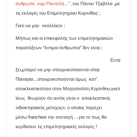
άνθρωπε, κυρ-Παντελή…”
,του Πάνου Τζαβέλα ,με
τις εκλογές του Επιμελητηρίου Κορινθίας ;
Γιατί να μην «κολλάει» ;
Μήπως και οι επικεφαλής των επιμελητηριακών
παρατάξεων “έντιμοι άνθρωποι” δεν είναι ;
Εντά
ξει,μπορεί να μην σταυροκοπιούνται
στην
Παναγία…
σταυροκοπιούνται όμως κατ’
αποκλειστικότητα στον Μητροπολίτη Κορίνθου,γιατί
ίσως θεωρούν ότι αυτός είναι ο αποκλειστικός
«ιδιοκτησιακός μέτοχος», ο οποίος παρέχει
μέσω
franchise
την συνταγή …για το πως θα
κερδίσουν τις επιμελητηριακές εκλογές !