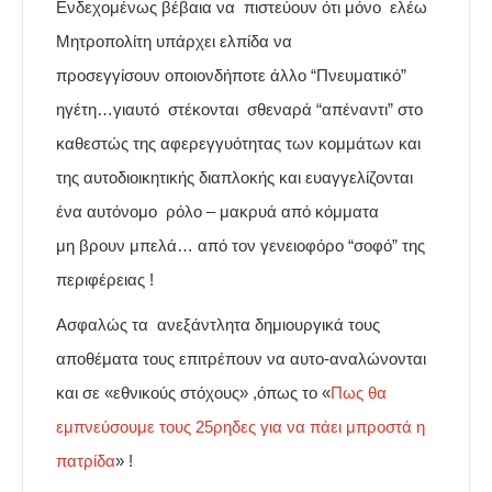
Ενδεχομένως βέβαια να πιστεύουν ότι μόνο ελέω
Μητροπολίτη υπάρχει ελπίδα να
προσεγγίσουν οποιονδήποτε άλλο “Πνευματικό”
ηγέτη…γιαυτό στέκονται σθεναρά “απέναντι” στο
καθεστώς της αφερεγγυότητας των κομμάτων και
της αυτοδιοικητικής διαπλοκής και ευαγγελίζονται
ένα αυτόνομο ρόλο – μακρυά από κόμματα
μη
βρουν μπελά… από τον γενειοφόρο “σοφό” της
περιφέρειας !
Ασφαλώς τα ανεξάντλητα δημιουργικά τους
αποθέματα τους επιτρέπουν να αυτο-αναλώνονται
και σε «εθνικούς στόχους» ,όπως το «
Πως θα
εμπνεύσουμε τους 25ρηδες για να πάει μπροστά η
πατρίδα
» !