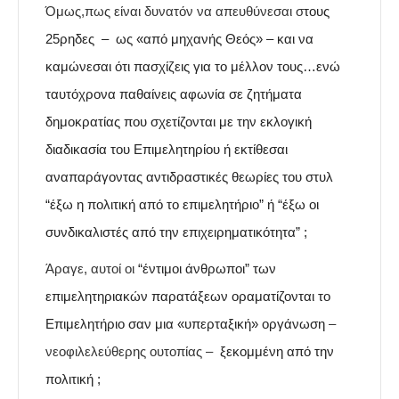
Όμως,πως είναι δυνατόν να απευθύνεσαι σ
τους
25ρηδες – ως
«από μηχανής Θεός» – και να
καμώνεσαι ότι πασχίζεις για το μέλλον τους…ενώ
ταυτόχρονα παθαίνεις αφωνία σε ζητήματα
δημοκρατίας που σχετίζονται με την εκλογική
διαδικασία του Επιμελητηρίου ή εκτίθεσαι
αναπαράγοντας αντιδραστικές θεωρίες του στυλ
“έξω η πολιτική από το επιμελητήριο” ή “έξω οι
συνδικαλιστές από την επιχειρηματικότητα” ;
Άραγε, αυτοί οι
“έντιμοι άνθρωποι” των
επιμελητηριακών παρατάξεων οραματίζονται το
Επιμελητήριο σαν μια «υπερταξική» οργάνωση
–
νεοφιλελεύθερης ουτοπίας –
ξεκομμένη από την
πολιτική ;