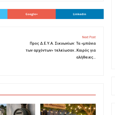
Google+
Linkedin
Next Post
Προς Δ.Ε.Υ.Α. Σικυωνίων: Τα «μπάνια
των αρχόντων» τελείωσαν…Καιρός για
αλήθειες…