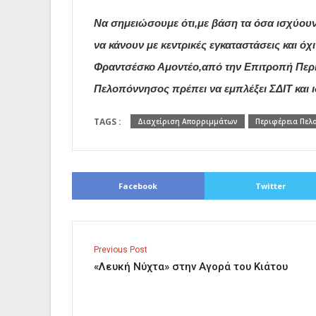
Να σημειώσουμε ότι,με βάση τα όσα ισχύου
να κάνουν με κεντρικές εγκαταστάσεις και όχ
Φραντσέσκο Αμοντέο,από την Επιτροπή Περιφ
Πελοπόννησος πρέπει να εμπλέξει ΣΔΙΤ και 
TAGS :
Διαχείριση Απορριμμάτων
Περιφέρεια Πελ
Facebook
Twitter
Previous Post
«Λευκή Νύχτα» στην Αγορά του Κιάτου