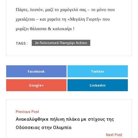
Πάρτε, λοιπόν, μαζί το χαμόγελό σας – το μόνο που
χρειάζεται – και χαρείτε τη «Μεγάλη Γιορτή» που
μυρίζει θάλασσα & καλοκαίρι !
TAGS :
2ο Πολιτιστικό Πανηγύρι Κιάτου
Facebook
Twitter
Google+
Linkedin
Previous Post
Ανακαλύφθηκε πήλινη πλάκα με στίχους της
Οδύσσειας στην Ολυμπία
Next Post