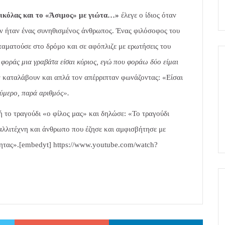
Νικόλας και το «Άσιμος» με γιώτα…»
έλεγε ο ίδιος όταν
εν ήταν ένας συνηθισμένος άνθρωπος. Ένας φιλόσοφος του
ταματούσε στο δρόμο και σε αφόπλιζε με ερωτήσεις του
υ φοράς μια γραβάτα είσαι κύριος, εγώ που φοράω δύο είμαι
 καταλάβουν και απλά τον απέρριπταν φωνάζοντας: «Είσαι
μερο, παρά αριθμός».
ή το τραγούδι «ο φίλος μας» και δηλώσε: «Το τραγούδι
αλλιτέχνη και άνθρωπο που έζησε και αμφισβήτησε με
τητας».[embedyt] https://www.youtube.com/watch?