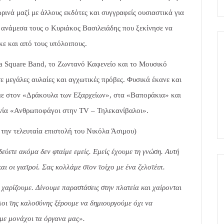
ρινά μαζί με άλλους εκδότες και συγγραφείς ουσιαστικά για
α ανάμεσα τους ο Κυριάκος Βασιλειάδης που ξεκίνησε να
κε και από τους υπόλοιπους.
ia Square Band, το Ζωντανό Καφενείο και το Μουσικό
ε μεγάλες αυλαίες και αγχωτικές πρόβες. Φυσικά έκανε και
με στον «Δράκουλα των Εξαρχείων», στα «Βαποράκια» και
αινία «Ανθρωποφάγοι στην TV – Τηλεκανίβαλοι».
ην τελευταία επιστολή του Νικόλα Άσιμου)
εύετε ακόμα δεν φταίμε εμείς. Εμείς έχουμε τη γνώση. Αυτή
και οι γιατροί. Σας κολλάμε στον τοίχο με ένα ζελοτέιπ.
ι χαρίζουμε. Δίνουμε παραστάσεις στην πλατεία και χαίρονται
λοι της καλοσύνης ξέρουμε να δημιουργούμε όχι να
με μονάχοι τα όργανα μας».