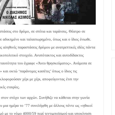
τάσεις στο δρόμο, σε σπίτια και ταράτσες. Θέατρο σε
θε αδικημένο και ταλαιπωρημένο, όπως και ο ίδιος ένιωθε.
ας αληθινές παραστάσεις δρόμου με ανατρεπτικές ιδέες πάντα
ικοπολιτικό στοιχείο. Ανυπότακτος και αυτοδίδακτος
ν ταυτότητα του έγραφε «Άνευ θρησκεύματος». Ανάμεσα σε
και οκτώ ‘παράνομες κασέτες’ όπως ο ίδιος τις
κλοφορούσαν χέρι με χέρι, αποφεύγοντας έτσι την
ές εταιρίες.
 στον στόχο των αρχών. Συνήθιζε να κάθεται στην γωνία
 μια ημέρα το ’77 συνελήφθη με άλλους πέντε ως «ηθικοί
σμό με το νόμο 4000/59 περί τεντιμποϊσμού και υποκίνηση