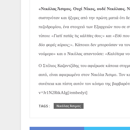
«Νικόλας Άσιμος. Ουχί Νίκος, ουδέ Νικόλαος. 
συστηνόταν και ήξερες από την πρώτη ματιά ότι δ
πεζοδρομίου, ένα στοιχειό των Εξαρχειών που σε σ
τύπου:
«Γιατί πατάς τις κάλτσες σου;» και «Εσύ πο
δύο φορές κύριος;».
Κάποιοι δεν μπορούσαν να τον
νούμερο» και ο Νικόλας απαντούσε:
«Καλύτερα νού
Ο Στέλιος Καζαντζίδης του αφιέρωσε κάποια στιγμ
αυτό, είναι αφιερωμένο στον Νικόλα Άσιμο. Τον κ
συνέπεια και πίστη αυτόν τον κόσμο της βαρβαρό
v=Jr1N2RtkAIg[/embedyt]
TAGS :
Νικόλας Άσιμος