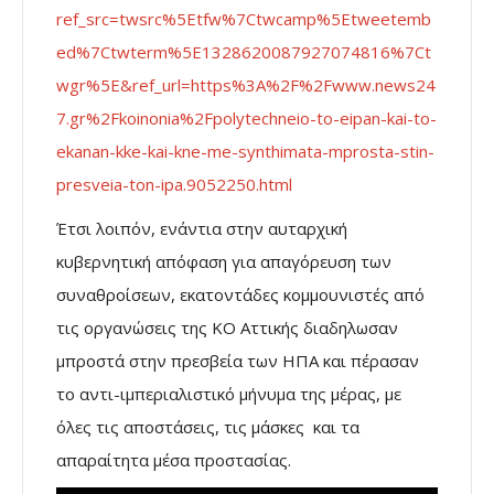
ref_src=twsrc%5Etfw%7Ctwcamp%5Etweetemb
ed%7Ctwterm%5E1328620087927074816%7Ct
wgr%5E&ref_url=https%3A%2F%2Fwww.news24
7.gr%2Fkoinonia%2Fpolytechneio-to-eipan-kai-to-
ekanan-kke-kai-kne-me-synthimata-mprosta-stin-
presveia-ton-ipa.9052250.html
Έτσι λοιπόν, ενάντια στην αυταρχική
κυβερνητική απόφαση για απαγόρευση των
συναθροίσεων, εκατοντάδες κομμουνιστές από
τις οργανώσεις της ΚΟ Αττικής διαδηλωσαν
μπροστά στην πρεσβεία των ΗΠΑ και πέρασαν
το αντι-ιμπεριαλιστικό μήνυμα της μέρας, με
όλες τις αποστάσεις, τις μάσκες και τα
απαραίτητα μέσα προστασίας.