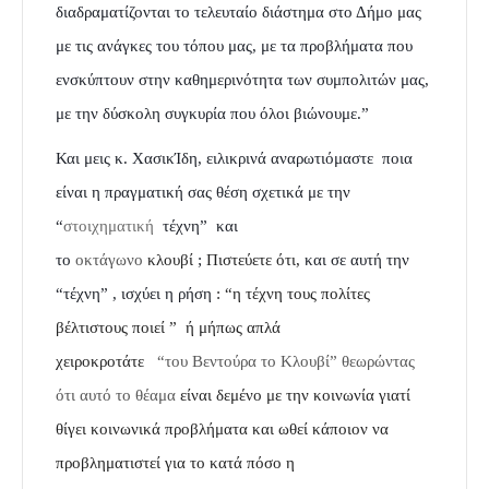
διαδραματίζονται το τελευταίο διάστημα στο Δήμο μας
με τις ανάγκες του τόπου μας, με τα προβλήματα που
ενσκύπτουν στην καθημερινότητα των συμπολιτών μας,
με την δύσκολη συγκυρία που όλοι βιώνουμε.”
Και μεις κ. ΧασικΊδη, ειλικρινά αναρωτιόμαστε π
οια
είναι
η πραγματική σας θέση σχετικά με
την
“
στοιχηματική
τέχνη” και
το
οκτάγωνο
κλουβί
;
Πιστεύετε
ότι,
και σε αυτή την
“τέχνη” , ισχύει η ρήση
: “η τέχνη τους πολίτες
βέλτιστους ποιεί ” ή μήπως απλά
χειροκροτάτε
“του Βεντούρα το Κλουβί” θεωρώντας
ότι αυτό το θέαμα
είναι δεμένο με την κοινωνία γιατί
θίγει κοινωνικά προβλήματα και
ωθεί κάποιον να
προβληματιστεί για το κατά πόσο η