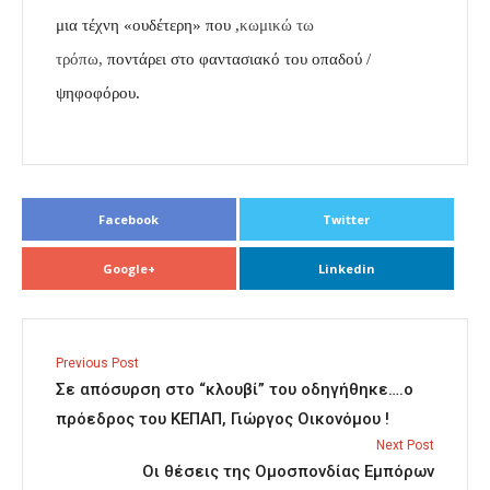
μια
τέχνη «ουδέτερη» που ,
κωμικώ τω
τρόπω,
ποντάρει
στο φαντασιακό του οπαδού /
ψηφοφόρου.
Facebook
Twitter
Google+
Linkedin
Previous Post
Σε απόσυρση στο “κλουβί” του οδηγήθηκε….ο
πρόεδρος του ΚΕΠΑΠ, Γιώργος Οικονόμου !
Next Post
Οι θέσεις της Ομοσπονδίας Εμπόρων