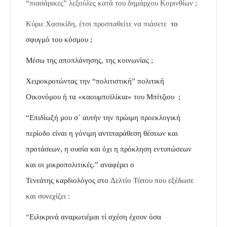
“πιασάρικες” λεξούλες
κατά του δημάρχου Κορινθίων ;
Κύριε Χασικίδη, έτσι προσπαθείτε να πιάσετε
το
σφυγμό του κόσμου ;
Μέσω της αποπλάνησης, της κοινωνίας ;
Χειροκροτώντας
την “πολιτιστική” πολιτική
Οικονόμου ή τα «καουμποϊλίκια» του Μπίτζιου ;
“
Επιδίωξή μου σ΄ αυτήν την πρώιμη προεκλογική
περίοδο είναι η γόνιμη αντιπαράθεση θέσεων και
προτάσεων, η ουσία και όχι η πρόκληση εντυπώσεων
και οι μικροπολιτικές.”
αναφέρει
ο
Τενεάτης καρδιολόγος
στο
Δελτίο Τύπου που εξέδωσε
και συνεχίζει :
“
Ειλικρινά αναρωτιέμαι τί σχέση έχουν όσα