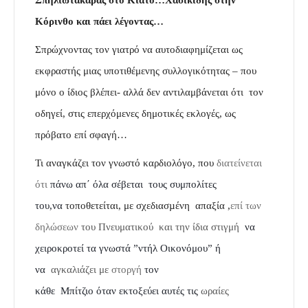
Σπηλιωτακάρας στο Κιάτο…Χασικίδης στην
Κόρινθο και πάει λέγοντας…
Σπρώχνοντας τον γιατρό να
αυτοδιαφημίζεται ως
εκφραστής μιας υποτιθέμενης
συλλογικότητας –
που
μόνο ο ίδιος βλέπει- αλλά δεν αντιλαμβάνεται ότι
τον
οδηγεί, στις επερχόμενες δημοτικές εκλογές, ως
πρόβατο επί σφαγή…
Τι αναγκάζει τον γνωστό καρδιολόγο, που
διατείνεται
ότι
πάνω απ΄ όλα
σέβεται τους συμπολίτες
του,να
τοποθετείται, με σχεδιασµένη απαξία ,
επί των
δηλώσεων
του Πνευματικού και την ίδια στιγμή
να
χειροκροτεί τα γνωστά
”ντήλ
Οικονόμου” ή
να
αγκαλιάζει με
στοργή
τον
κάθε Μπίτζιο όταν εκτοξεύει αυτές τις
ωραίες