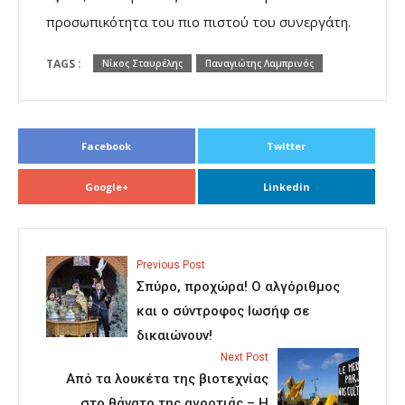
προσωπικότητα του πιο πιστού του συνεργάτη.
TAGS :
Νίκος Σταυρέλης
Παναγιώτης Λαμπρινός
Facebook
Twitter
Google+
Linkedin
Previous Post
Σπύρο, προχώρα! Ο αλγόριθμος
και ο σύντροφος Ιωσήφ σε
δικαιώνουν!
Next Post
Από τα λουκέτα της βιοτεχνίας
στο θάνατο της αγροτιάς – Η