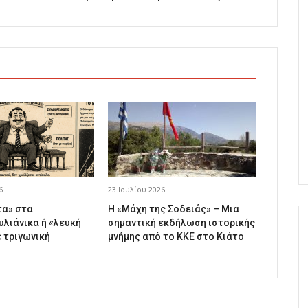
6
23 Ιουλίου 2026
τα» στα
Η «Μάχη της Σοδειάς» – Μια
λιάνικα ή «λευκή
σημαντική εκδήλωση ιστορικής
ε τριγωνική
μνήμης από το ΚΚΕ στο Κιάτο