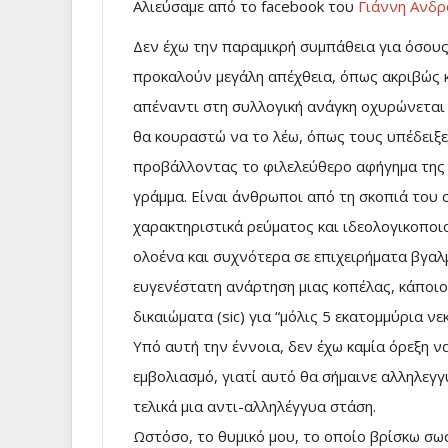
Αλιεύσαμε από το facebook του
Γιάννη Ανδρ
Δεν έχω την παραμικρή συμπάθεια για όσους
προκαλούν μεγάλη απέχθεια, όπως ακριβώς κ
απέναντι στη συλλογική ανάγκη οχυρώνεται 
θα κουραστώ να το λέω, όπως τους υπέδειξε
προβάλλοντας το φιλελεύθερο αφήγημα της 
γράμμα. Είναι άνθρωποι από τη σκοπιά του
χαρακτηριστικά ρεύματος και ιδεολογικοποι
ολοένα και συχνότερα σε επιχειρήματα βγαλμ
ευγενέστατη ανάρτηση μιας κοπέλας, κάποιο
δικαιώματα (sic) για “μόλις 5 εκατομμύρια νε
Υπό αυτή την έννοια, δεν έχω καμία όρεξη 
εμβολιασμό, γιατί αυτό θα σήμαινε αλληλεγ
τελικά μια αντι-αλληλέγγυα στάση.
Ωστόσο, το θυμικό μου, το οποίο βρίσκω σωστ