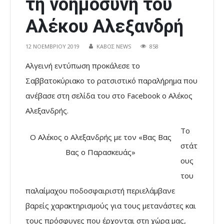
τη νοημοσύνη του
Αλέκου Αλεξανδρή
12 ΝΟΕΜΒΡΊΟΥ 2019
ΚΑΒΟΣ NEWS
858
Αλγεινή εντύπωση προκάλεσε το
Σαββατοκύριακο το ρατσιστικό παραλήρημα που
ανέβασε στη σελίδα του στο Facebook ο Αλέκος
Αλεξανδρής.
Το
Ο Αλέκος ο Αλεξανδρής με τον «Βας Βας
στάτ
Βας ο Παρασκευάς»
ους
του
παλαίμαχου ποδοσφαιριστή περιελάμβανε
βαρείς χαρακτηρισμούς για τους μετανάστες και
τους πρόσφυγες που έρχονται στη χώρα μας,