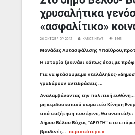
Στο δήμο Βέλου- 
χρυσαλήτικα γενόσ
«ασφαλίτικο» κοιν
26 ΟΚΤΩΒΡΊΟΥ 2012
ΚΑΒΟΣ NEWS
1663
Μονάδες Αυτασφάλισης Υπαίθρου,προτί
Η ιστορία ξεκινάει κάπως έτσι,με πρό
Για να φτάσουμε,με ντελάληδες-«δημοσ
γραδάρουν αντιδράσεις …
Αναλαμβάνοντας την πολιτική ευθύνη… 
μη κερδοσκοπικό σωματείο Κίνηση Ενε
από συζήτηση που έγινε, θα αναπτύξει 
Δήμου Βέλου Βόχας ”ΑΡΩΓΗ” στο επόμεν
βραδινές…
περισσότερα »