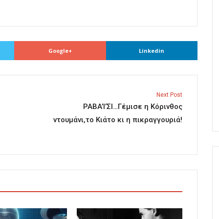
Google+
Linkedin
Next Post
ΡΑΒA’I’ΣΙ…Γέμισε η Κόρινθος
ντουμάνι,το Κιάτο κι η πικραγγουριά!