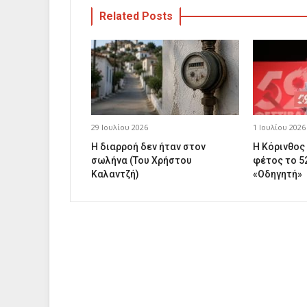
Related Posts
29 Ιουλίου 2026
1 Ιουλίου 2026
Η διαρροή δεν ήταν στον
Η Κόρινθος
σωλήνα (Του Χρήστου
φέτος το 5
Καλαντζή)
«Οδηγητή»