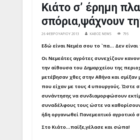
Κιάτο σ’ έρημη πλα
σπόρια,ψάχνουν την
26 ΦΕΒΡΟΥΑΡΊΟΥ 2013
ΚΑΒΟΣ NEWS
795
Εδώ είναι Νεμέα σου το `πα… Δεν είναι
Oι Νεμεάτες αγρότες συνεχίζουν κανονι
την αίθουσα του Δημαρχείου της περιο
μετέβησαν χθες στην Αθήνα και σμίξαν
που είχαν με τους 4 υπουργούς. Ώστε 
συνάντησης να συνδιαμορφώσουν εκτίμ
συναδέλφους τους ώστε να καθορίσουν
ήδη οργανωθεί Πανεμεατικό αγροτικό 
Στο Κιάτο…παίξε,γέλασε και σώπα!