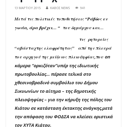
13 ΜΑΡΤΊΟΥ 2015
ΚΑΒΟΣ NEWS
941
Μετά τις πολιτικές τοποθετήσεις
“Ράβδος εν
γωνία, άρα βρέχει… “
του δημάρχου και…
τις ρητορείες
“αβάσταχτης ελαφρότητας” από την πλευρά
του αρχηγού της μείζονος πλειοψηφίας,που
on
κάμερα
“ορκιζόταν”υπέρ της ιδιωτικής
πρωτοβουλίας… πέρασε τελικά στο
χθεσινοβραδινό συμβούλιο του Δήμου
Σικυωνίων το αίτημα – της δημοτικής
πλειοψηφίας – για την κήρυξη της πόλης του
Κιάτου σε κατάσταση έκτακτης ανάγκης,μετά
την απόφαση του ΦΟΔΣΑ να κλείσει οριστικά
τον ΧΥΤΑ Κιάτου.