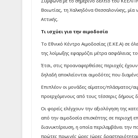
Σύμφωνα με το σημερινό δελτίο του ΚΕΕΛΠΝ
Βοιωτίας, τη Χαλκηδόνα Θεσσαλονίκης, μία 
Αττικής.
Τι ισχύει για την αιμοδοσία
Το Εθνικό Κέντρο Αιμοδοσίας (Ε.ΚΕ.Α) σε ό
της λοίμωξης εφαρμόζει μέτρα ασφάλειας το
Έτσι, στις προαναφερθείσες περιοχές έχουν
δηλαδή αποκλείονται αιμοδότες που διαμένο
Επιπλέον οι μονάδες αίματος/πλάσματος/αι
προερχόμενους από τους τέσσερις δήμους δ
Οι φορείς ελέγχουν την αξιολόγηση της κατ
από την αιμοδοσία επισκέπτης σε περιοχή επ
διανυκτέρευση, η οποία περιλαμβάνει την π
πρώτες πρωινές ώρες (ώρες δραστηριότητα