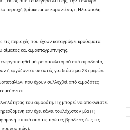
Ο, εκτός από τα Μέγαρα Αττικής, την Τανάγρα
νέα περιοχή βρίσκεται σε καραντίνα, η Ηλιούπολη
λες τις περιοχές που έχουν καταγράψει κρούσματα
υ αίματος και αιμοεπαγρύπνησης.
 ενεργοποιηθεί μέτρα αποκλεισμού από αιμοδοσία,
υν ή εργάζονται σε αυτές για διάστημα 28 ημερών.
μοπεταλίων που έχουν συλλεχθεί από αιμοδότες
εσμεύονται.
αλληλότητας του αιμοδότη. Πχ μπορεί να αποκλειστεί
ηρεαζόμενη εάν έχει κάνει τουλάχιστον μία (1)
αραμονή τυπικά από τις πρώτες βραδινές έως τις
ς κουνουπιών).