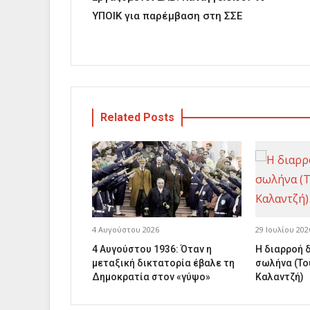
ΥΠΟΙΚ για παρέμβαση στη ΣΣΕ
Related Posts
4 Αυγούστου 2026
29 Ιουλίου 202
4 Αυγούστου 1936: Όταν η
Η διαρροή 
μεταξική δικτατορία έβαλε τη
σωλήνα (Το
Δημοκρατία στον «γύψο»
Καλαντζή)