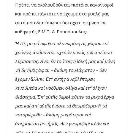
Πρέπει να ακολουθούνται πιστά οι κανονισμοί
και πρέπει πάντοτε να έχουμε στο μυαλό μας
αυτό που διατύπωσε εύστοχα ο αείμνηστος
καθηγητής Ε.Μ.Π. Α. Ρουσόπουλος:
Ἡ Γῆ, μικρά σφαῖρα πλανωμένη εἰς χῶρον καί
χρόνον, ἀσήμαντος σχεδόν μονάς τοῦ ἀπείρου
Σύμπαντος, εἶναι ἐν τούτοις ἡ ἰδική μας καί μόνη
γῆ δι’ ἡμᾶς ἀφοῦ – ἀκόμη τουλάχιστον – δέν
ἔχομεν ἄλλην. Ἐπ’ αὐτῆς ἀναβλέπομεν,
κινούμεθα καί νοοῦμεν, ὀλίγα καί ἐπ’ ὀλίγον
διάστημα. Ἐπ’ αὐτῆς θεμελιοῦμεν τά μικρά ἔργα
μας καί ἀπ’ αὐτῆς ἐνίοτε τά θαυμάζομεν ἤ τά
καταρώμεθα – ἀκόμη μικρότεροι καί
ἀσημαντότεροι ἡμεῖς. Δέν γνωρίζομεν ἐάν καί
πῶς τό Σύμπαν ὑπενθυμίζει εἰς τήν Γῆν τήν