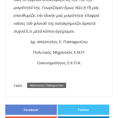
μικρότητά της. Γνωρίζομεν ὅμως πῶς ἡ Γῆ μας
ὑπενθυμίζει τήν ἰδικήν μας μικρότητα· ἐλαφρά
νεῦσις τοῦ φλοιοῦ της κατακρημνίζει ἀρκετά
συχνά ὅ,τι μετά κόπον ἡγείρομεν.
Δρ. Απόστολος Ε. Παπαφωτίου
Πολιτικός Μηχανικός Ε.Μ.Π.
Οικονομολόγος Ε.Κ.Π.Α.
TAGS :
Απόστολος Παπαφωτίου
Facebook
Twitter