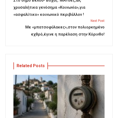
Στο δήμο Βέλου- Βόχας: ΜΑΥδες,ως
χρυσαλήτικα γενόσημα «Κοινωνία»,για
«ασφαλίτικο» κοινωνικό περιβάλλον !
Next Post
Με «μπατσοφύλακες»,στον πολιορκημένο
εχθρό,έγινε η παρέλαση στην Κόρινθο!
Related Posts