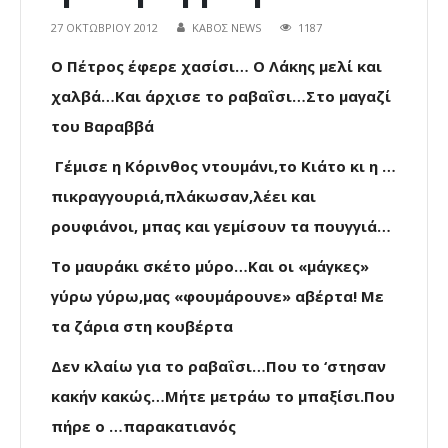
27 ΟΚΤΩΒΡΊΟΥ 2012
ΚΑΒΟΣ NEWS
1187
Ο Πέτρος έφερε χασίσι… Ο Λάκης μελί και
χαλβά…Και άρχισε το ραβαΐσι…Στο μαγαζί
του Βαραββά
Γέμισε η Κόρινθος ντουμάνι,το Κιάτο κι η …
πικραγγουριά,πλάκωσαν,λέει και
ρουφιάνοι, μπας και γεμίσουν τα πουγγιά…
Το μαυράκι σκέτο μύρο…Και οι «μάγκες»
γύρω γύρω,μας «φουμάρουνε» αβέρτα! Με
τα ζάρια στη κουβέρτα
Δεν κλαίω για το ραβαΐσι…Που το ‘στησαν
κακήν κακώς…Μήτε μετράω το μπαξίσι.Που
πήρε ο …παρακατιανός