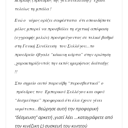
Μπρίλης (πρόεδρος της γεν.συνέλευσης) έχασε
τελείως τη μπάλα !
Ενώ ο νόμος ορίζει σαφέστατα ότι οποιοδήποτε
μέλος μπορεί να προσβάλει τη σχετική απόφαση
(εγγραφής μελών) προσφεύγοντας σε τελικό βαθμό
στη Γενική Συνέλευση του Συλλόγου…το
προεδρείο έβγαλε “κόκκινη κάρτα” στην ερώτηση
,χαρακτηρίζοντάς την εκτός ημερήσιας διάταξης
!!
Στο σημείο αυτό παρενέβη “πυροσβεστικά” ο
πρόεδρος του Εμπορικού Συλλόγου και αφού
“δεσμεύτηκε” προφορικά ότι όλα έχουν γίνει
νομότυπα…
θεώρησε
αυτή την προφορική
“δέσμευση” αρκετή ,γιατί λέει …καταγράφετε από
την κινέζικη (;) συσκευή του κινητού