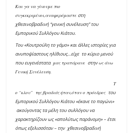
Και γα να γίνουμε πιο
συγκεκριμένοι,αναφερόμαστε
στη
χθεσινοβραδινή “γενική συνέλευση” του
Εμπορικού Συλλόγου Κιάτου.
Του «Κουτρούλη το γάμο» και άλλες ιστορίες για
ανυποψίαστους ηλίθιους…είχε το κύριο μενού
που ευγενέστατα
μας τρατάρανε
στην
ως άνω
Γενική Συνέλευση.
Τ
ο “κλου” της βραδιάς ήταν,όταν ο πρόεδρος
του
Εμπορικού Συλλόγου Κιάτου
«έκανε το παγώνι»
ακούγοντας τα μέλη του συλλόγου να
χαρακτηρίζουν ως «απολύτως παράνομη» – έτσι
όπως εξελισσόταν – την χθεσινοβραδινή