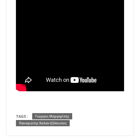
TAGS :
Γιώργος Μαργαρίτης
Παναγιώτης Καλαντζόπουλος